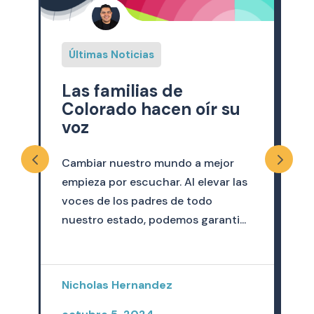
Últimas Noticias
No cuadra: datos
su
provisionales de
matemáticas de todas
las escuelas públicas
de Denver
or
 las
El poder es la capacidad de actuar
y hacer valer el poder: para actuar
i...
bien hace falta información. Por
eso, cuando se ocult...