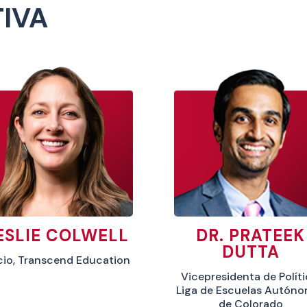
IVA
ESLIE COLWELL
DR. PRATEEK
DUTTA
io, Transcend Education
Vicepresidenta de Políti
Liga de Escuelas Autón
de Colorado