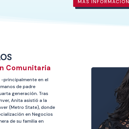
MÁS INFORMACIÓN
LOS
ón Comunitaria
o -principalmente en el
ermanos de padre
uarta generación. Tras
er, Anita asistió a la
nver (Metro State), donde
ecialización en Negocios
mera de su familia en