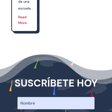
de una
escuela...
Read
More
SUSCRÍBETE HOY