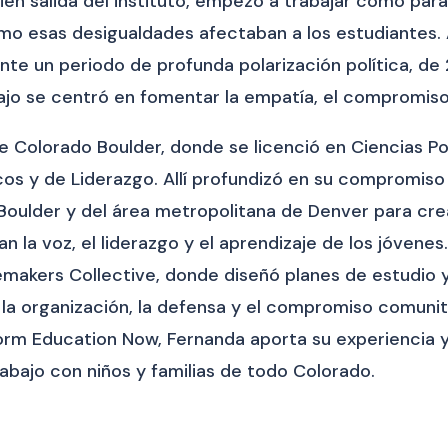
ién salida del instituto, empezó a trabajar como para
o esas desigualdades afectaban a los estudiantes. A 
te un periodo de profunda polarización política, de 
o se centró en fomentar la empatía, el compromiso cí
e Colorado Boulder, donde se licenció en Ciencias Pol
cos y de Liderazgo. Allí profundizó en su compromiso
 Boulder y del área metropolitana de Denver para cre
an la voz, el liderazgo y el aprendizaje de los jóven
akers Collective, donde diseñó planes de estudio y
la organización, la defensa y el compromiso comunita
rm Education Now, Fernanda aporta su experiencia y 
rabajo con niños y familias de todo Colorado.