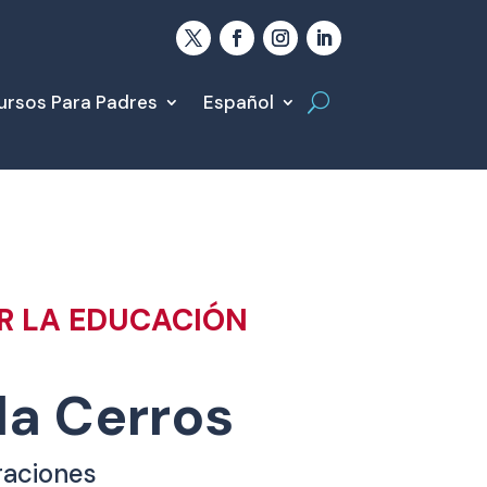
ursos Para Padres
Español
 LA EDUCACIÓN
a Cerros
raciones